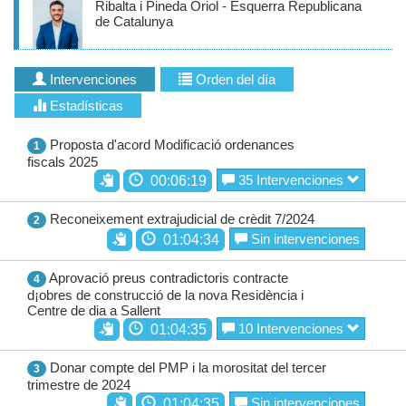
Ribalta i Pineda Oriol - Esquerra Republicana
de Catalunya
Intervenciones
Orden del día
Estadísticas
Proposta d'acord Modificació ordenances
1
fiscals 2025
35 Intervenciones
00:06:19
Reconeixement extrajudicial de crèdit 7/2024
2
Sin intervenciones
01:04:34
Aprovació preus contradictoris contracte
4
d¡obres de construcció de la nova Residència i
Centre de dia a Sallent
10 Intervenciones
01:04:35
Donar compte del PMP i la morositat del tercer
3
trimestre de 2024
Sin intervenciones
01:04:35